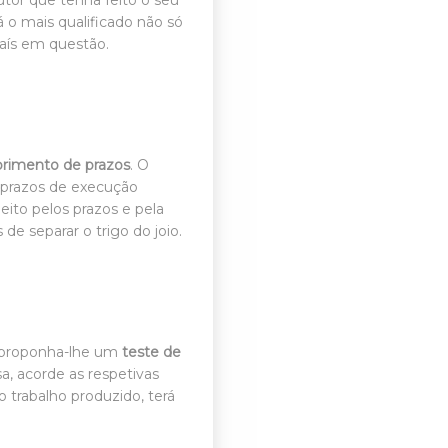
tor que tenha feito o seu
 o mais qualificado não só
país em questão.
primento de prazos
. O
 prazos de execução
ito pelos prazos e pela
e separar o trigo do joio.
l, proponha-lhe um
teste de
, acorde as respetivas
 trabalho produzido, terá