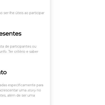
 ser-lhe úteis ao participar
esentes
ta de participantes ou
fo. Ter critério e saber
nto
iadas especificamente para
 acrescentar uma
story
no
antes, além de ser uma