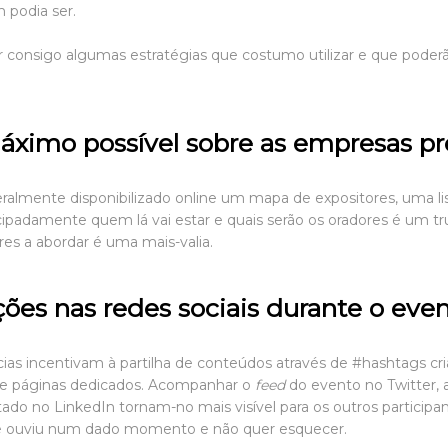
 podia ser.
ar consigo algumas estratégias que costumo utilizar e que poderão
áximo possível
sobre as empresas pr
ralmente disponibilizado online um mapa de expositores, uma lis
ipadamente quem lá vai estar e quais serão os oradores é um trun
res a abordar é uma mais-valia.
ções nas redes sociais durante o eve
as incentivam à partilha de conteúdos através de #hashtags cr
s e páginas dedicados. Acompanhar o
feed
do evento no Twitter,
tado no LinkedIn tornam-no mais visível para os outros particip
que ouviu num dado momento e não quer esquecer.