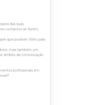
epois das suas
res contactos se fazem
re que possível. Volto para
dutor
, mas também um
 no âmbito da comunicação
ventos profissionais em
break
?