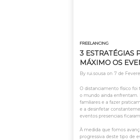
FREELANCING
3 ESTRATÉGIAS 
MÁXIMO OS EVE
By
rui.sousa
on
7 de Fevere
O distanciamento físico foi
o mundo ainda enfrentam. 
familiares e a fazer prati
e a desinfetar constantem
eventos presenciais ficar
À medida que fomos avança
progressiva deste tipo de 