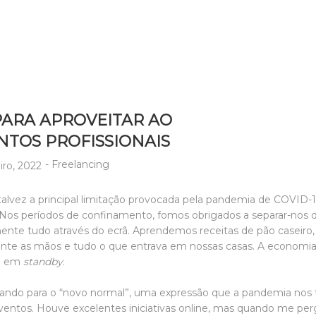
PARA APROVEITAR AO
NTOS PROFISSIONAIS
-
Freelancing
iro, 2022
 talvez a principal limitação provocada pela pandemia de COVID-
Nos períodos de confinamento, fomos obrigados a separar-nos d
camente tudo através do ecrã. Aprendemos receitas de pão casei
ente as mãos e tudo o que entrava em nossas casas. A economi
am em
standby
.
ndo para o “novo normal”, uma expressão que a pandemia nos t
eventos. Houve excelentes iniciativas online, mas quando me 