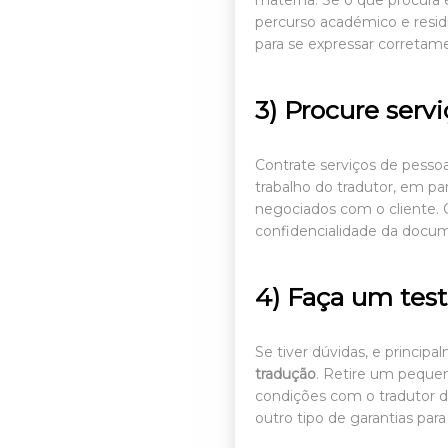
materna. Se o que procura 
percurso académico e residi
para se expressar corretam
3) Procure servi
Contrate serviços de pes
trabalho do tradutor, em par
negociados com o cliente. 
confidencialidade da docum
4) Faça um tes
Se tiver dúvidas, e princip
tradução
. Retire um pequen
condições com o tradutor da
outro tipo de garantias para