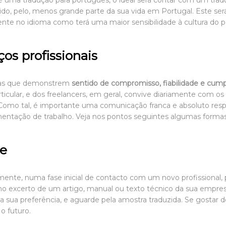
é uma tradução para português, o ideal será contar com um tradu
do, pelo, menos grande parte da sua vida em Portugal. Este será
ente no idioma como terá uma maior sensibilidade à cultura do 
ços profissionais
soas que demonstrem
sentido de compromisso, fiabilidade e cum
ticular, e dos
freelancers
, em geral, convive diariamente com os
Como tal, é importante uma comunicação franca e absoluto respe
entação de trabalho. Veja nos pontos seguintes algumas formas d
te
almente, numa fase inicial de contacto com um novo profissiona
o excerto de um artigo, manual ou texto técnico da sua empresa
 sua preferência, e aguarde pela amostra traduzida. Se gostar do
 o futuro.