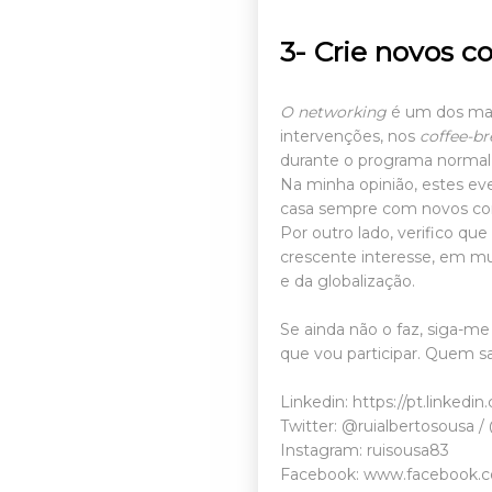
3-
Crie novos c
O networking
é um dos maio
intervenções, nos
coffee-br
durante o programa normal 
Na minha opinião, estes eve
casa sempre com novos con
Por outro lado, verifico q
crescente interesse, em m
e da globalização.
Se ainda não o faz, siga-m
que vou participar. Quem 
Linkedin:
https://pt.linkedi
Twitter:
@ruialbertosousa
/
Instagram:
ruisousa83
Facebook:
www.facebook.