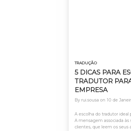
TRADUÇÃO
5 DICAS PARA 
TRADUTOR PARA
EMPRESA
By
rui.sousa
on
10 de Janei
A escolha do tradutor ideal
A mensagem associada às su
clientes, que leem os seus