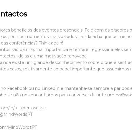
ontactos
res benefícios dos eventos presenciais. Fale com os oradores d
eaks
, ou nos momentos mais parados… ainda acha que os melho
das conferências? Think again!
ntos são da máxima importância e tentarei regressar a eles semp
tactos, ideias e uma motivação renovada.
ue ainda existe um grande desconhecimento sobre
o que é ser tra
uitos casos, relativamente ao papel importante que assumimos
e no
Facebook
ou no
LinkedIn
e mantenha-se sempre a par dos e
sabe se não nos encontramos para conversar durante um
coffee-
n.com/in/ruialbertosousa
@MindWordsPT
com/MindWordsPT